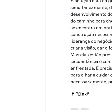
A solução está na g
simultaneamente, do
desenvolvimento do
do caminho para che
se encontra em prat
construção necessa
liderança do negóci
criar a visão, dar o 
Mas elas estão press
circunstância é com
enfrentada. É preci
para olhar e cuidar 
necessariamente, po