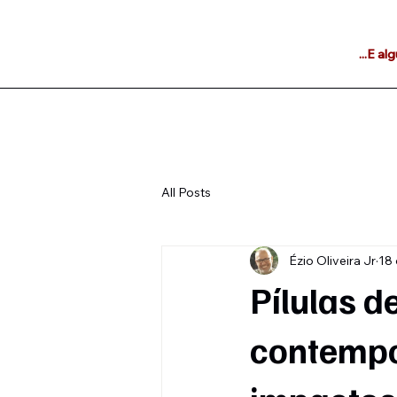
...E a
All Posts
Ézio Oliveira Jr
18 
Pílulas d
contempo