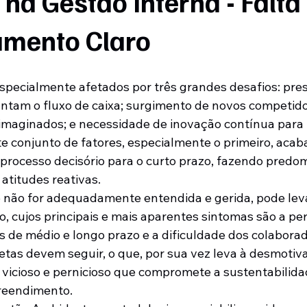
na Gestão Interna - Falta
amento Claro
specialmente afetados por três grandes desafios: pres
ntam o fluxo de caixa; surgimento de novos competido
 imaginados; e necessidade de inovação contínua para
e conjunto de fatores, especialmente o primeiro, acaba
 processo decisório para o curto prazo, fazendo predom
atitudes reativas.
se não for adequadamente entendida e gerida, pode leva
o, cujos principais e mais aparentes sintomas são a pe
os de médio e longo prazo e a dificuldade dos colabora
tas devem seguir, o que, por sua vez leva à desmotiva
 vicioso e pernicioso que compromete a sustentabilida
reendimento.