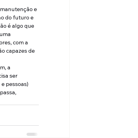
a manutenção e 
 do futuro e 
ão é algo que 
 uma 
res, com a 
ão capazes de 
m, a 
isa ser 
 e pessoas) 
passa, 