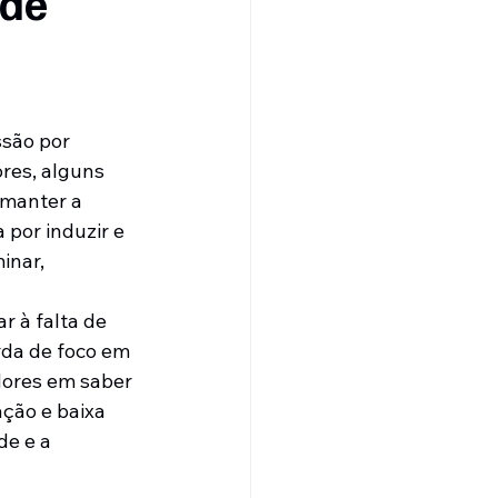
 de
são por 
res, alguns 
 manter a 
 por induzir e 
inar, 
r à falta de 
rda de foco em 
dores em saber 
ção e baixa 
de e a 