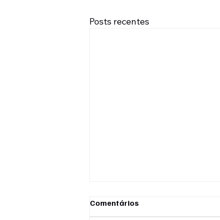
Posts recentes
Sua empresa está pronta
Comentários
para se adaptar e aproveitar